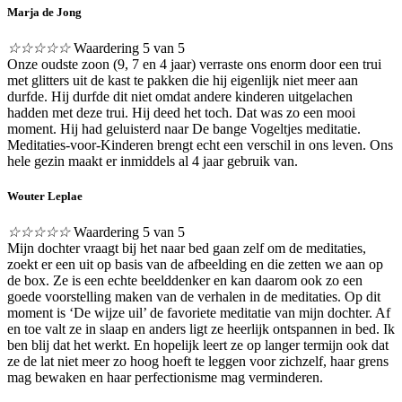
Marja de Jong
☆
☆
☆
☆
☆
Waardering 5 van 5
Onze oudste zoon (9, 7 en 4 jaar) verraste ons enorm door een trui
met glitters uit de kast te pakken die hij eigenlijk niet meer aan
durfde. Hij durfde dit niet omdat andere kinderen uitgelachen
hadden met deze trui. Hij deed het toch. Dat was zo een mooi
moment. Hij had geluisterd naar De bange Vogeltjes meditatie.
Meditaties-voor-Kinderen brengt echt een verschil in ons leven. Ons
hele gezin maakt er inmiddels al 4 jaar gebruik van.
Wouter Leplae
☆
☆
☆
☆
☆
Waardering 5 van 5
Mijn dochter vraagt bij het naar bed gaan zelf om de meditaties,
zoekt er een uit op basis van de afbeelding en die zetten we aan op
de box. Ze is een echte beelddenker en kan daarom ook zo een
goede voorstelling maken van de verhalen in de meditaties. Op dit
moment is ‘De wijze uil’ de favoriete meditatie van mijn dochter. Af
en toe valt ze in slaap en anders ligt ze heerlijk ontspannen in bed. Ik
ben blij dat het werkt. En hopelijk leert ze op langer termijn ook dat
ze de lat niet meer zo hoog hoeft te leggen voor zichzelf, haar grens
mag bewaken en haar perfectionisme mag verminderen.