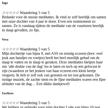
Inge
☆
☆
☆
☆
☆
Waardering 5 van 5
Bedankt voor de mooie meditaties. Ik vind ze zelf heerlijk om samen
met onze dochter van 4 jaar te doen. Even een rustmoment zo
samen. Ze is vandaag tijdens de meditatie van de vuurtoren heerlijk
in slaap gevallen, zo fijn.
Vera
☆
☆
☆
☆
☆
Waardering 5 van 5
Mijn dochtertje van bijna 9, met ASS en ernstig eczeem (lees: veel
jeuk aan handjes en voetjes) heeft het heel moeilijk gehad om de
slaap te vatten en in slaap te geraken. Deze meditaties hielpen haar
om ‘alle drukte van de dag’ los te laten en toch op iets gefocust te
zijn (waardoor ze het jeuken van haar eczeem een klein beetje
vergeet). Ik heb er zelf ook van genoten en tot rust gekomen. De
rustige muziek, de zachte stem en de fijne meditaties waren een fijne
afsluiter van de dag… Een dikke dankjewel!
Gerlieze
☆
☆
☆
☆
☆
Waardering 5 van 5
We hebben ze gebruikt voor mijn dochter Lotte van bijna 10 jaar,