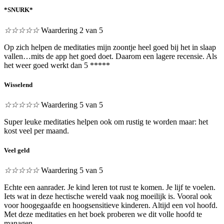
*SNURK*
☆
☆
☆
☆
☆
Waardering 2 van 5
Op zich helpen de meditaties mijn zoontje heel goed bij het in slaap
vallen…mits de app het goed doet. Daarom een lagere recensie. Als
het weer goed werkt dan 5 *****
Wisselend
☆
☆
☆
☆
☆
Waardering 5 van 5
Super leuke meditaties helpen ook om rustig te worden maar: het
kost veel per maand.
Veel geld
☆
☆
☆
☆
☆
Waardering 5 van 5
Echte een aanrader. Je kind leren tot rust te komen. Je lijf te voelen.
Iets wat in deze hectische wereld vaak nog moeilijk is. Vooral ook
voor hoogegaafde en hoogsensitieve kinderen. Altijd een vol hoofd.
Met deze meditaties en het boek proberen we dit volle hoofd te
managen.