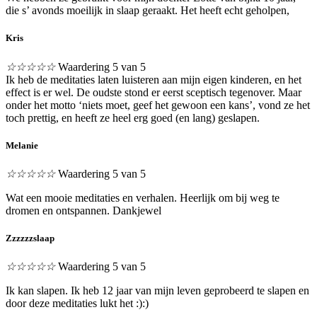
die s’ avonds moeilijk in slaap geraakt. Het heeft echt geholpen,
Kris
☆
☆
☆
☆
☆
Waardering 5 van 5
Ik heb de meditaties laten luisteren aan mijn eigen kinderen, en het
effect is er wel. De oudste stond er eerst sceptisch tegenover. Maar
onder het motto ‘niets moet, geef het gewoon een kans’, vond ze het
toch prettig, en heeft ze heel erg goed (en lang) geslapen.
Melanie
☆
☆
☆
☆
☆
Waardering 5 van 5
Wat een mooie meditaties en verhalen. Heerlijk om bij weg te
dromen en ontspannen. Dankjewel
Zzzzzzslaap
☆
☆
☆
☆
☆
Waardering 5 van 5
Ik kan slapen. Ik heb 12 jaar van mijn leven geprobeerd te slapen en
door deze meditaties lukt het :):)